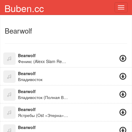
Buben.cc
Toggl
navig
Bearwolf
Bearwolf
Феникс (Alexx Slam Remix)
Bearwolf
Владивосток
Bearwolf
Владивосток (Полная Версия)
Bearwolf
Ястребы (Ost «Этерна») (1)
Bearwolf