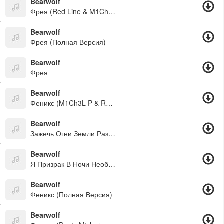
Bearwolf
Фрея (Red Line & M1Ch3L P Radio Remix)
Bearwolf
Фрея (Полная Версия)
Bearwolf
Фрея
Bearwolf
Феникс (M1Ch3L P & Red Line Remix Radio)
Bearwolf
Зажечь Огни Земли Разжечь Их По Сторонам
Bearwolf
Я Призрак В Ночи Необитованных
Bearwolf
Феникс (Полная Версия)
Bearwolf