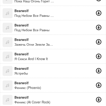
Пока Наш Огонь Горит Не Страшно Идти Туда
Bearwolf
Под Небом Все Равны (Полная Версия)
Bearwolf
Под Небом Все Равны
Bearwolf
Зажечь Огни Земли Зажечь Их По Городам
Bearwolf
Я Секси And I Know It
Bearwolf
Ястребы
Bearwolf
Феникс (Phoenix)
Bearwolf
Феникс (Ai Cover Rock)