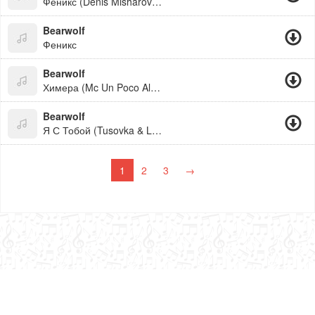
Феникс (Denis Misharov & Maks G Radio Remix)
Bearwolf
Феникс
Bearwolf
Химера (Mc Un Poco Alto Remix)
Bearwolf
Я С Тобой (Tusovka & Lost Signal Remix)
1
2
3
→
admin@buben.cc