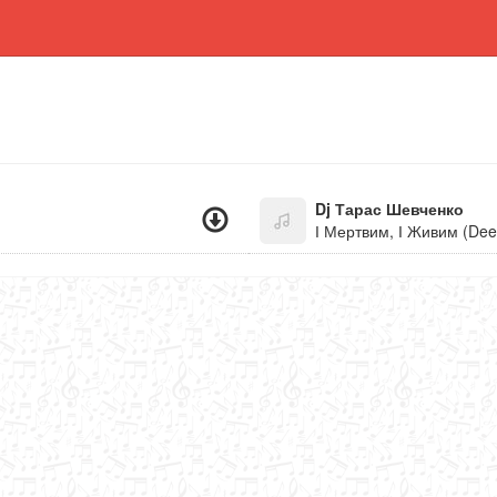
Dj Тарас Шевченко
І Мертвим, І Живим (De