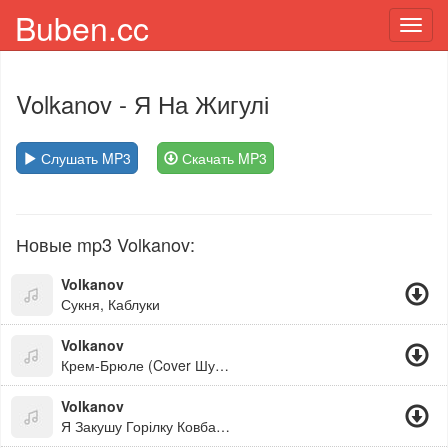
Buben.cc
Toggl
navig
Volkanov
- Я На Жигулі
Слушать MP3
Скачать MP3
Новые mp3 Volkanov:
Volkanov
Сукня, Каблуки
Volkanov
Крем-Брюле (Cover Шугар)
Volkanov
Я Закушу Горілку Ковбасою