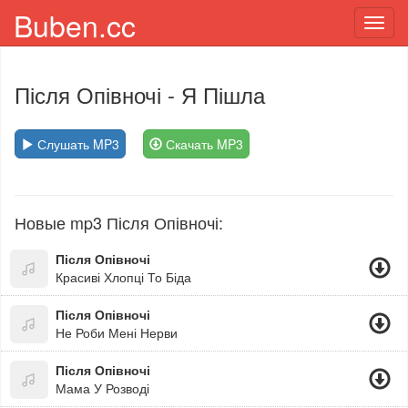
Buben.cc
Toggl
navig
Після Опівночі
- Я Пішла
Слушать MP3
Скачать MP3
Новые mp3 Після Опівночі:
Після Опівночі
Красиві Хлопці То Біда
Після Опівночі
Не Роби Мені Нерви
Після Опівночі
Мама У Розводі