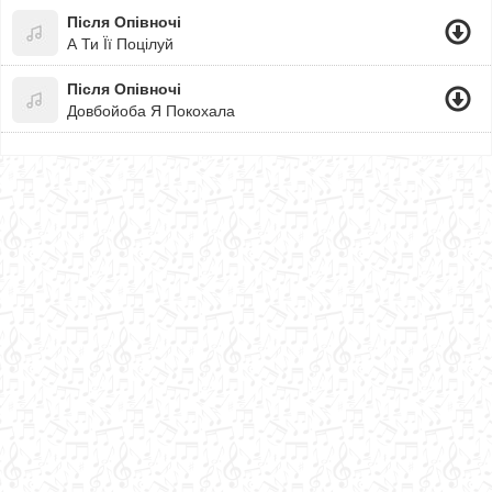
Після Опівночі
А Ти Її Поцілуй
Після Опівночі
Довбойоба Я Покохала