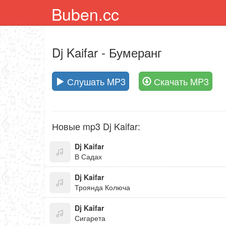
Buben.cc
Dj Kaifar
- Бумеранг
Слушать MP3
Скачать MP3
Новые mp3 Dj Kaifar:
Dj Kaifar
В Садах
Dj Kaifar
Троянда Колюча
Dj Kaifar
Сигарета