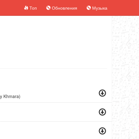
Топ
Обновления
Музыка
ny Khmara)