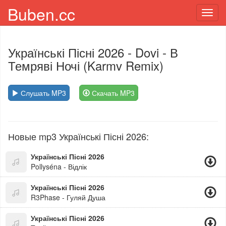
Buben.cc
Toggl
navig
Українські Пісні 2026
- Dovi - В
Темряві Ночі (Karmv Remix)
Слушать MP3
Скачать MP3
Новые mp3 Українські Пісні 2026:
Українські Пісні 2026
Pollyséna - Відлік
Українські Пісні 2026
R3Phase - Гуляй Душа
Українські Пісні 2026