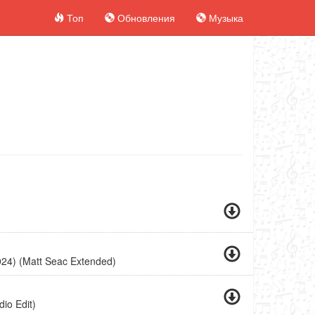
Топ
Обновления
Музыка
024) (Matt Seac Extended)
io Edit)