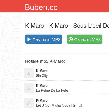
Buben.cc
K-Maro
- K-Maro - Sous L'oeil D
Слушать MP3
Скачать MP3
Новые mp3 K-Maro:
K-Maro
Sin City
K-Maro
La Reine De La Fete
K-Maro
Let’S Go (Misha Goda Remix)