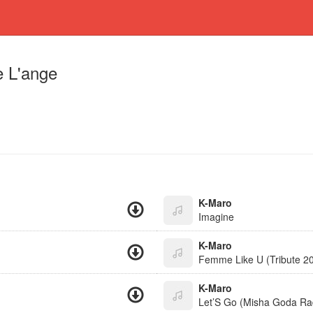
e L'ange
K-Maro
Imagine
K-Maro
Femme Like U (Tribute 2
K-Maro
Let’S Go (Misha Goda Rad