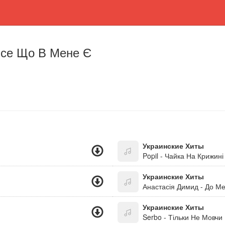
Все Що В Мене Є
Украинские Хиты
Popil - Чайка На Крижині
Украинские Хиты
Анастасія Димид - До М
Украинские Хиты
Serbo - Тільки Не Мовчи