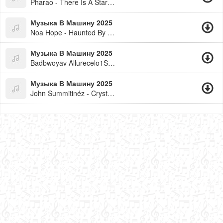
Pharao - There Is A Star - Radiostar Videomix
Музыка В Машину 2025
Noa Hope - Haunted By You
Музыка В Машину 2025
Badbwoyav Allurecelo1St - Ataca
Музыка В Машину 2025
John Summitinéz - Crystallized (Feat. Inéz)