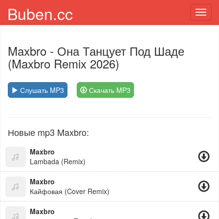
Buben.cc
Toggl
navig
Maxbro
- Она Танцует Под Шаде
(Maxbro Remix 2026)
Слушать MP3
Скачать MP3
Новые mp3 Maxbro:
Maxbro
Lambada (Remix)
Maxbro
Кайфовая (Cover Remix)
Maxbro