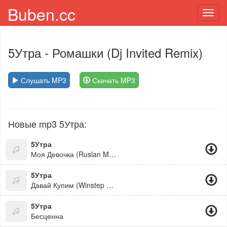
Buben.cc
Toggl
navig
5Утра
- Ромашки (Dj Invited Remix)
Слушать MP3
Скачать MP3
Новые mp3 5Утра:
5Утра
Моя Девочка (Ruslan Mishin Remix)
5Утра
Давай Купим (Winstep Remix)
5Утра
Бесценна