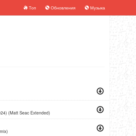
Топ
Обновления
Музыка
024) (Matt Seac Extended)
mix)