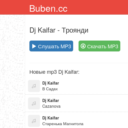
Buben.cc
Dj Kaifar
- Троянди
Слушать MP3
Скачать MP3
Новые mp3 Dj Kaifar:
Dj Kaifar
В Садах
Dj Kaifar
Cazanova
Dj Kaifar
Старенька Магнитола