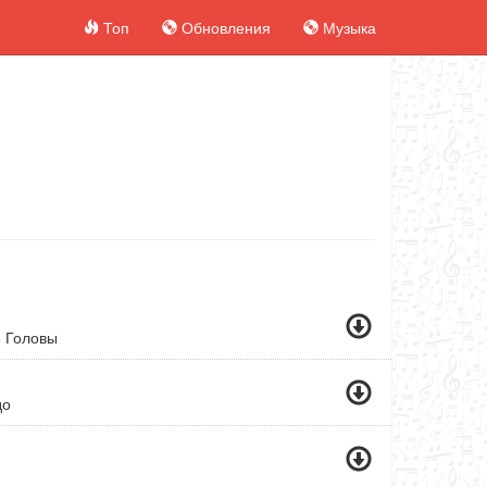
Топ
Обновления
Музыка
е Головы
до