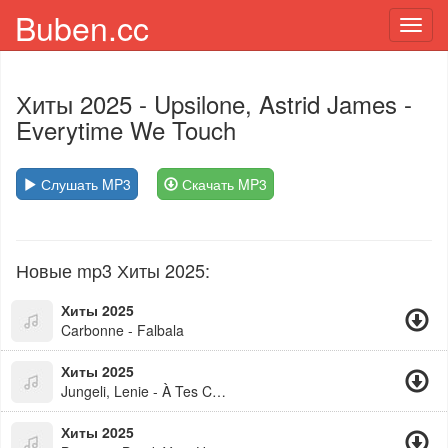
Buben.cc
Toggl
navig
Хиты 2025
- Upsilone, Astrid James -
Everytime We Touch
Слушать MP3
Скачать MP3
Новые mp3 Хиты 2025:
Хиты 2025
Carbonne - Falbala
Хиты 2025
Jungeli, Lenie - À Tes Côtés
Хиты 2025