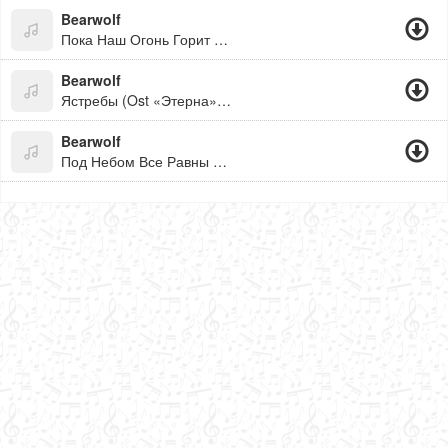
Bearwolf
Пока Наш Огонь Горит Не Страшно Идти Туда
Bearwolf
Ястребы (Ost «Этерна») (1)
Bearwolf
Под Небом Все Равны (Полная Версия)