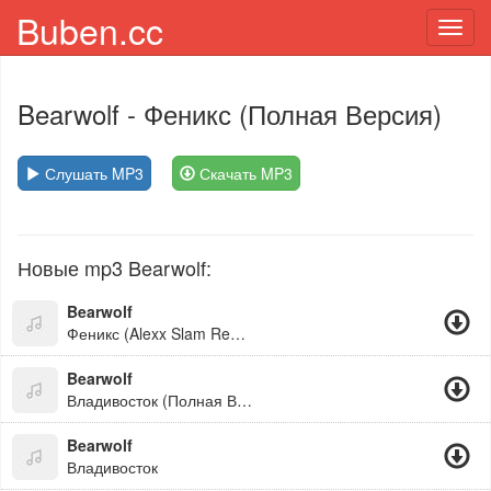
Buben.cc
Toggl
navig
Bearwolf
- Феникс (Полная Версия)
Слушать MP3
Скачать MP3
Новые mp3 Bearwolf:
Bearwolf
Феникс (Alexx Slam Remix)
Bearwolf
Владивосток (Полная Версия)
Bearwolf
Владивосток