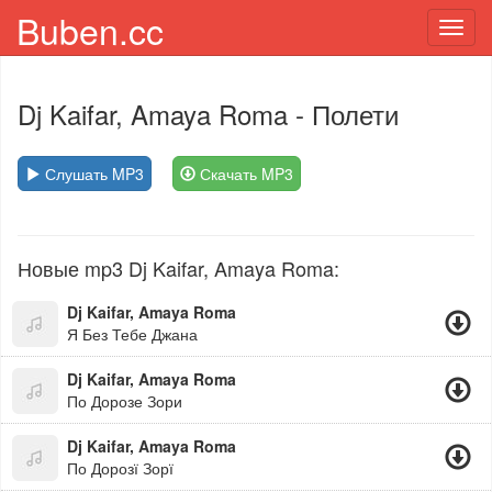
Buben.cc
Toggl
navig
Dj Kaifar, Amaya Roma
- Полети
Слушать MP3
Скачать MP3
Новые mp3 Dj Kaifar, Amaya Roma:
Dj Kaifar, Amaya Roma
Я Без Тебе Джана
Dj Kaifar, Amaya Roma
По Дорозе Зори
Dj Kaifar, Amaya Roma
По Дорозї Зорї